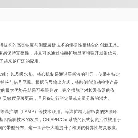
一种将分子生物学扩增技术的高灵敏度与侧流层析技术的便捷性相结合的创新工具。
更易保持完整性，并且可以通过核酸扩增显著增强其发射信号。
到了越来越广泛的应用。
C线）以及吸水垫。核心机制是通过层析液的引导，使带有特定
性捕获与信号显现。根据信号输出方式，核酸侧向流动检测产品
类的最大优势是结果可裸眼判读，完全摆脱了对检测仪器的依
但灵敏度显著更高，且具备进行半定量或定量分析的潜力。
介导等温扩增（LAMP）等技术联用。等温扩增无需昂贵的热循环
因编辑技术的发展，CRISPR/Cas系统的反式切割活性被用于
然不同的带型分布。这一组合极大地提升了检测的特异性与灵敏度。