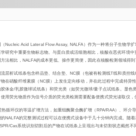
ucleic Acid Lateral Flow Assay, NALFA）作为
医学研究中重要生物标志物。与蛋白质或活细胞相比，核酸在恶劣环境中
方法相比，NALFA的成本更低、操作更简便，因此在核酸检测领域得
侧流层析试纸条包含样品垫、结合垫、NC膜（包被有检测线T线和质控线
产物在硝酸纤维素膜（NC膜）上发生定向移动，并在此过程中完成特异
如胶体金/乳胶微球试纸条）和荧光类（如荧光微球/量子点试纸条。显色
，使用荧光物质作为信号介质的荧光类检测需要配备便携式荧光读取仪，
无需热循环仪的等温扩增方法，如重组酶聚合酶扩增（RPA/RAA）、环
的NALFA的完整测试过程可以在便携式设备中于几十分钟内完成。随着基
ISPR/Cas系统识别切割后的产物在试纸条上呈现出与未切割状态截