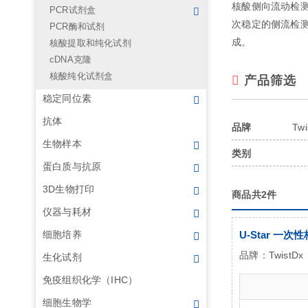
核酸侧向流动检
PCR试剂盒
次稳定的侧流检
PCR酶和试剂
成。
核酸提取和纯化试剂
cDNA克隆
核酸纯化试剂盒
产品筛选
稳定同位素
抗体
Twi
品牌
生物样本
类别
蛋白质与抗原
3D生物打印
商品共2件
仪器与耗材
U-Star 一
细胞培养
品牌：
TwistDx
生化试剂
免疫组织化学（IHC）
细胞生物学