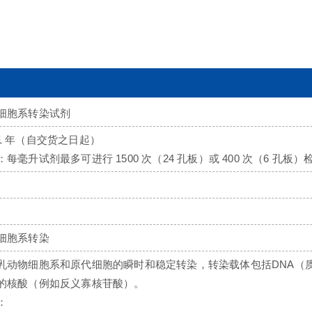
细胞系转染试剂
1 年（自交货之日起）
每毫升试剂最多可进行 1500 次（24 孔板）或 400 次（6 孔板）
细胞系转染
乳动物细胞系和原代细胞的瞬时和稳定转染，转染载体包括DNA（质粒、
的核酸（例如反义寡核苷酸）。
：