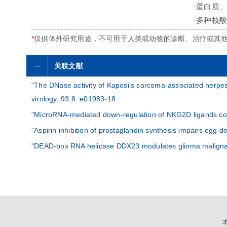
·蛋白质
·多种核酸
*
仅供体外研究用途，不可用于人类或动物的诊断、治疗或其
关联文献
"The DNase activity of Kaposi’s sarcoma-associated herpesvi
virology, 93.8: e01983-18
"MicroRNA-mediated down-regulation of NKG2D ligands cont
"Aspirin inhibition of prostaglandin synthesis impairs egg d
"DEAD-box RNA helicase DDX23 modulates glioma malignancy