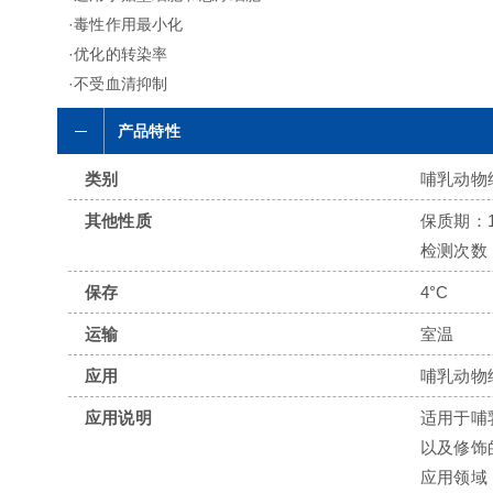
·毒性作用最小化
·优化的转染率
·不受血清抑制
产品特性
类别
哺乳动物
其他性质
保质期：
检测次数：
保存
4°C
运输
室温
应用
哺乳动物
应用说明
适用于哺
以及修饰
应用领域