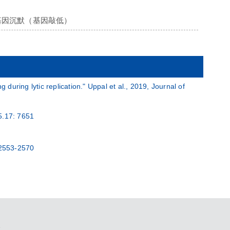
）和基因沉默（基因敲低）
uring lytic replication." Uppal et al., 2019, Journal of
5.17: 7651
 2553-2570
。