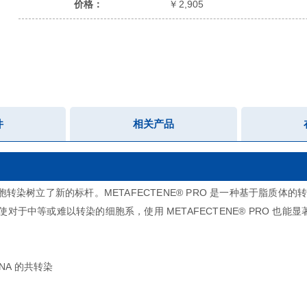
价格：
￥2,905
按核酸分类的推荐应用
件
相关产品
物细胞转染树立了新的标杆。METAFECTENE® PRO 是一种基于脂
于中等或难以转染的细胞系，使用 METAFECTENE® PRO 也能
RNA 的共转染